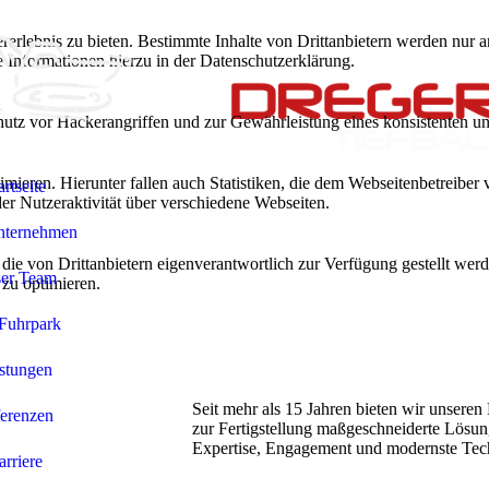
lebnis zu bieten. Bestimmte Inhalte von Drittanbietern werden nur ang
e Informationen hierzu in der Datenschutzerklärung.
utz vor Hackerangriffen und zur Gewährleistung eines konsistenten un
ieren. Hierunter fallen auch Statistiken, die dem Webseitenbetreiber v
artseite
r Nutzeraktivität über verschiedene Webseiten.
nternehmen
 die von Drittanbietern eigenverantwortlich zur Verfügung gestellt wer
er Team
 zu optimieren.
Fuhrpark
stungen
Seit mehr als 15 Jahren bieten wir unsere
erenzen
zur Fertigstellung maßgeschneiderte Lösu
Expertise, Engagement und modernste Tec
rriere