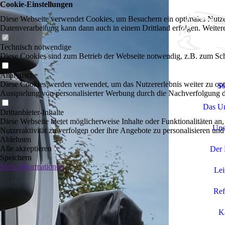
Cookie-Einstellungen
Diese Webseite verwendet Cookies, um Besuchern ein optimales Nutzerer
Datenverarbeitung kann dann auch in einem Drittland erfolgen. Weiter
Technisch notwendige
Diese Cookies sind zum Betrieb der Webseite notwendig, z.B. zum Sch
Analytische
Diese Cookies werden verwendet, um das Nutzererlebnis weiter zu optim
St
Ausspielung von personalisierter Werbung durch die Nachverfolgung de
Das U
Drittanbieter-Inhalte
Diese Webseite bietet möglicherweise Inhalte oder Funktionalitäten an,
Uns
Nutzeraktivität zu verfolgen oder ihre Angebote zu personalisieren und
Ablehnen
Alle akzeptieren
Der 
Speichern
Mehr Informationen
Lei
Ref
Ka