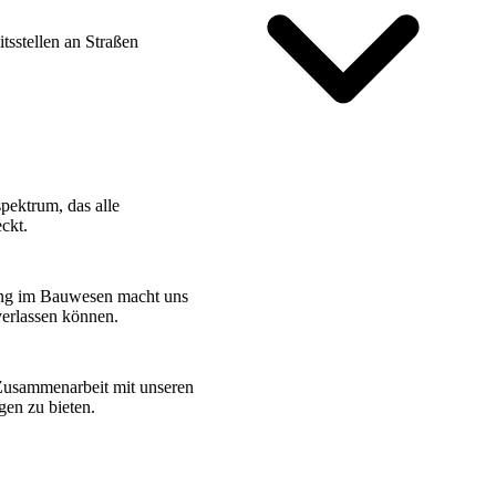
itsstellen an Straßen
 es um komplexe
pektrum, das alle
ckt.
ung im Bauwesen macht uns
verlassen können.
 Zusammenarbeit mit unseren
en zu bieten.