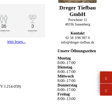
Dreger Tiefbau
GmbH
Porschestr 11
48336 Sassenberg
Kontakt
02 58 3/98 997 0
jetzt lesen...
info@dreger-tiefbau.de
Unsere Öffnungszeiten
Montag
8
:
00
–
17
:
00
Dienstag
8
:
00
–
17
:
00
Mittwoch
8
:
00
–
17
:
00
Donnerstag
UV I 214-059)
8
:
00
–
17
:
00
Freitag
8
:
00
–
13
:
00